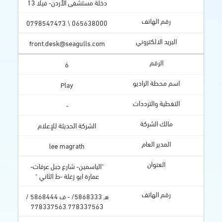
دخلة مستشفى الأردن- فيلا 13
065638000 \ 0798547473
front.desk@seagulls.com
6
Play
-
الشركة الحديثة للإعلام
lee magrath
"الياسمين- شارع جبل عرفات-
عمارة ابو زغلة -ط الثاني "
هـ 5868333/ - ف 5868444 /
778337563 778337563