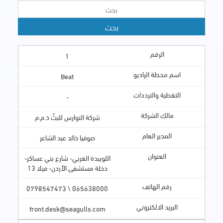
1
Beat
-
شركة النوارس للبثّ ذ.م.م
صوفيا خالد عبد الشاعر
اللويبدة الغربي- شارع بني عساكر-
دخلة مستشفى الأردن- فيلا 13
065638000 \ 0798547473
front.desk@seagulls.com