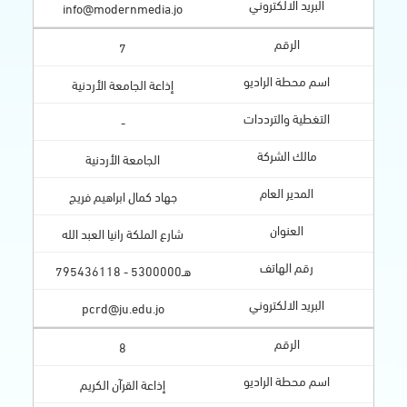
info@modernmedia.jo
7
إذاعة الجامعة الأردنية
-
الجامعة الأردنية
جهاد كمال ابراهيم فريج
شارع الملكة رانيا العبد الله
هـ5300000 - 795436118
pcrd@ju.edu.jo
8
إذاعة القرآن الكريم