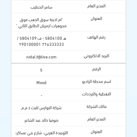
سامر الخطيب
"ام اذينة سوق الذهب فوق
مجوهرات ازمريان الطابق الثاني "
هـ 5804100 - ف 5804109 /
776333333 790100001
nidal.f@live.com
5
Mood
-
شركة النوارس للبث ذ.م.م
صوفيا خالد عبد الشاعر
اللويبدة الغربي- شارع بني عساكر-