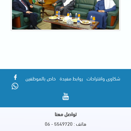
شكاوى واقتراحات
روابط مفيدة
خاص بالموظفين
تواصل معنا
هاتف : 5549720 - 06