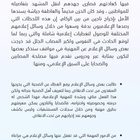
فيها كعادتهم قصارى جهدهم لنقل المشهد بتفاصيله
للمواطنين ، وقد كان الحزن مخيماً والعاطفة جياشة يسندها
الأمل بإخراج ناجين من بين الركام، إن هذه اللحظات التي
رصدها الإعلاميون بدقة وسعوا من خلال وسائل إعلامهم
المختلفة للوصول لتغطيات إعلامية شاملة والتي ربما لما
لوقع الحادث في النفوس ولكبر المصاب الجلل قد خرجت
بعض وسائل الإعلام عن المهنية في مواقف سنذكر بعضها
لتكون بمثابة عبر ودروس نقدم فيها مصلحة المصابين
والضحايا على السبق الإعلامي، ومنها:
طالبت بعض وسائل الإعلام برفع الغطاء عن الضحية التي يخرجها
المنقذون من تحت الانقاض ربما لتعريف أهل الضحية بنجاته ولكن
هذا الفعل منافٍ وبشدة للمهنية الإعلامية، فهذا الشخص له
حرمته وخصوصيته واحترامه، فالضحايا والناجون يمكن معرفتهم
بطرق مهنية ومن خلال سجلات المستشفيات وليس بكشف
وجوههم عند إخراجهم من تحت الانقاض.
من الامور المهمة التي قد تغفل عنها وسائل الإعلام هي مراعاة