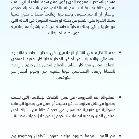
مشاعر الشخص المفجوع الذي يكون ومن شدة الفاجعة التي ألمت
به في حالة نفسية لا تسمح له بالكلام، ومن باب احترام حقوق
الإنسان ان لا يتم تصويره ونشر حزنه إعلامياًَ فقط لا يكون حينها
يملك القدرة على التعبير عن رغبته او رفضه لتصويرة في الحالة التي
هو عليها والتي يملك فعلياً محاسبة من قام بنشر ألمه إعلامية
دون رضاه الحر بذلك.
عدم التنظيم في انتشار الإعلاميين في مكان الحادث فالتواجد
العشوائي والاقتراب من أماكن الخطر فعليا كان معيقا لمنقذي
الدفاع المدني، فقد كان نشامى الدفاع المدني على جبهتي الإنقاذ
للضحايا وإبعاد الاعلاميين خوفا عليهم من وقوع أخطار غير
متوقعه .
العشوائية غير المدروسة في عمل اللقاءات الإعلامية التي تسبب
بعضها في نقل معلومات غير صحيحة أو حمل في بعضها اتهامات
عشوائية غير حقيقية قد تسبب في حدوث حالة من الارباك لدى
متلقي الخبر، وتوجيه اتهامات لا يكون إلا من خلال جهات قضائية .
من الأمور المهمة ضرورة مراعاة حقوق الأطفال وخصوصيتهم