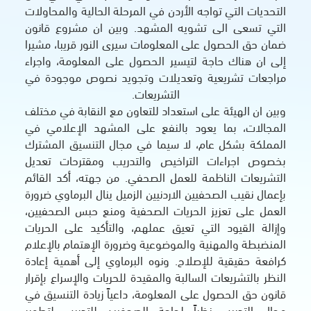
ردن في المرحلة الحالية والمحاولات
 المشهد. وبين ان مشروع قانون
معلومات سيرى النور قريبا، مشيرا
ير الحصول على المعلومة، واجراء
ديلات وتجويد نصوص موجودة في
التشريعات
.
عداد للتعاون مع النقابة في مختلف
النفع على المشهد الإعلامي في
 سيما في مجال التنسيق المشترك
خيص والتدريب ومقترحات تعديل
مل الصحفي. من جهته، أكد القائم
اردنيين الزميل ينال البرماوي ضرورة
ات الصحفية ومنع حبس الصحفيين،
يق عملهم، والتأكيد على الحريات
وضوعية وضرورة الإهتمام بالإعلام
. ونوه البرماوي إلى أهمية إعادة
ة والمقيدة للحريات والإسراع بإقرار
معلومة، داعياً زيادة التنسيق في
حاجة الصحفيين للتدريب لتطوير