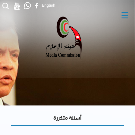
English
☰
أسئلة متكررة